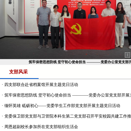
1
筑牢保密思想防线 坚守初心使命担当 ————党委办公室党支部开展
支部风采
・
四支部联合赴省档案馆开展主题党日活动
・
筑牢保密思想防线 坚守初心使命担当 ————党委办公室党支部开展主题
・
缅怀英雄 砥砺初心——党委学生工作部党支部开展主题党日活动
・
党委保卫部党支部与卫管院本科生第二党支部召开平安校园共建工作
・
周恩超副校长参加所在党支部组织生活会