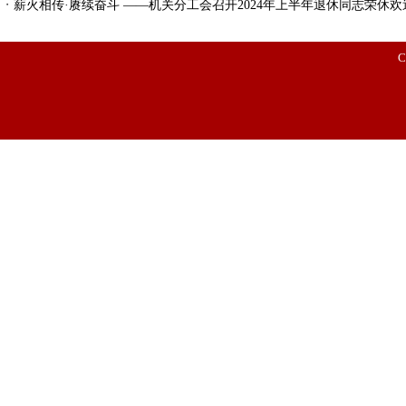
・
薪火相传·赓续奋斗 ——机关分工会召开2024年上半年退休同志荣休欢
C