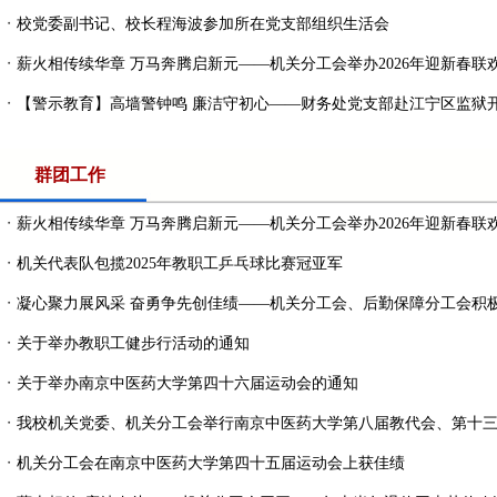
・
校党委副书记、校长程海波参加所在党支部组织生活会
・
薪火相传续华章 万马奔腾启新元——机关分工会举办2026年迎新春联欢会
・
【警示教育】高墙警钟鸣 廉洁守初心——财务处党支部赴江宁区监狱开展
群团工作
・
薪火相传续华章 万马奔腾启新元——机关分工会举办2026年迎新春联欢会
・
机关代表队包揽2025年教职工乒乓球比赛冠亚军
・
凝心聚力展风采 奋勇争先创佳绩——机关分工会、后勤保障分工会积极参
・
关于举办教职工健步行活动的通知
・
关于举办南京中医药大学第四十六届运动会的通知
・
我校机关党委、机关分工会举行南京中医药大学第八届教代会、第十三届
・
机关分工会在南京中医药大学第四十五届运动会上获佳绩