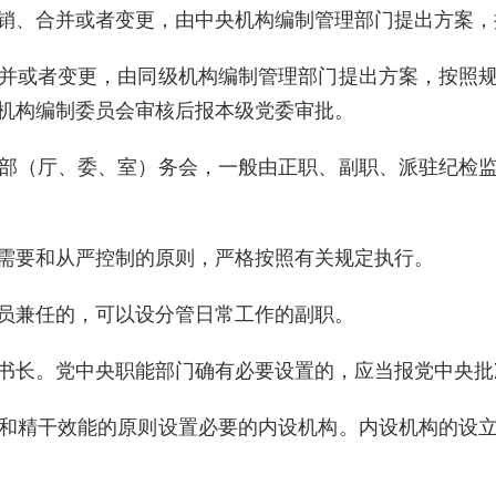
、合并或者变更，由中央机构编制管理部门提出方案，
或者变更，由同级机构编制管理部门提出方案，按照规
机构编制委员会审核后报本级党委审批。
（厅、委、室）务会，一般由正职、副职、派驻纪检监
要和从严控制的原则，严格按照有关规定执行。
兼任的，可以设分管日常工作的副职。
长。党中央职能部门确有必要设置的，应当报党中央批
精干效能的原则设置必要的内设机构。内设机构的设立