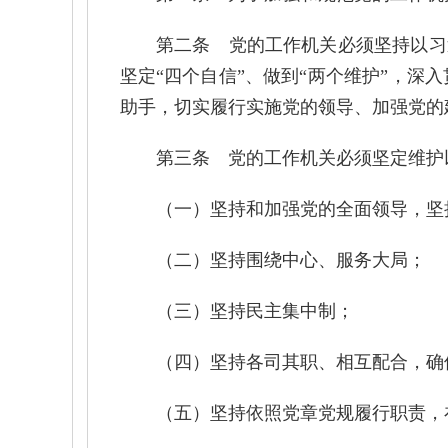
第二条 党的工作机关必须坚持以习近平
坚定“四个自信”、做到“两个维护”，
助手，切实履行实施党的领导、加强党的
第三条 党的工作机关必须坚定维护以
（一）坚持和加强党的全面领导，坚持
（二）坚持围绕中心、服务大局；
（三）坚持民主集中制；
（四）坚持各司其职、相互配合，确保
（五）坚持依照党章党规履行职责，在