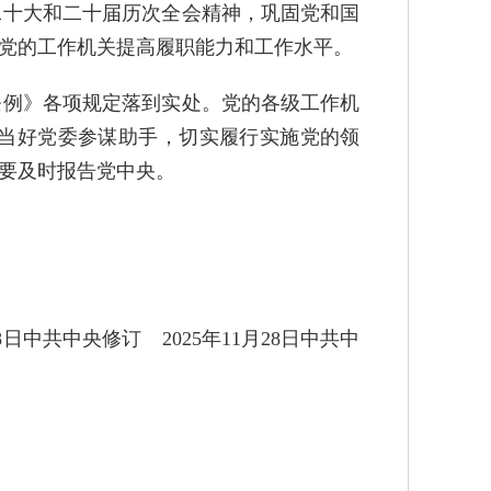
十大和二十届历次全会精神，巩固党和国
党的工作机关提高履职能力和工作水平。
例》各项规定落到实处。党的各级工作机
当好党委参谋助手，切实履行实施党的领
要及时报告党中央。
日中共中央修订 2025年11月28日中共中