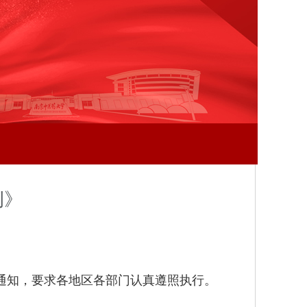
例》
通知，要求各地区各部门认真遵照执行。