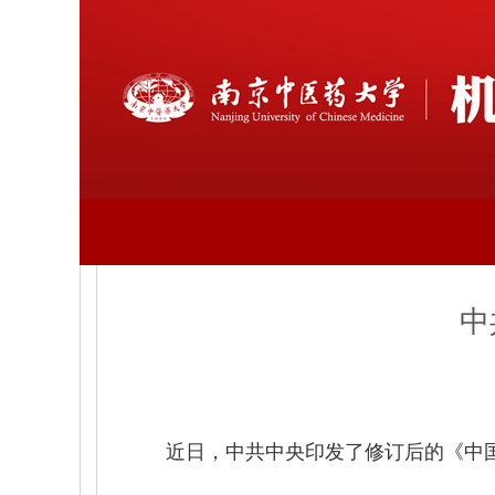
中
近日，中共中央印发了修订后的《中国