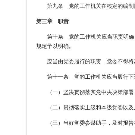
第九条 党的工作机关在核定的编制限
第三章 职责
第十条 党的工作机关应当职责明确、
规定予以明确。
应当由党委履行的职责，党委不得将
第十一条 党的工作机关应当履行下
（一）坚决贯彻落实党中央决策部署，
（二）贯彻落实上级和本级党委以及上
（三）当好党委参谋助手，及时报告有