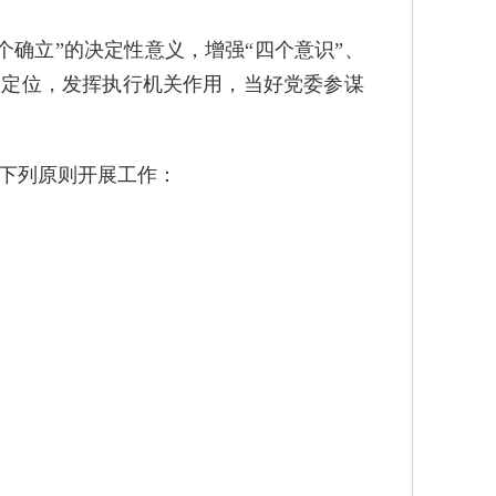
确立”的决定性意义，增强“四个意识”、
关定位，发挥执行机关作用，当好党委参谋
下列原则开展工作：