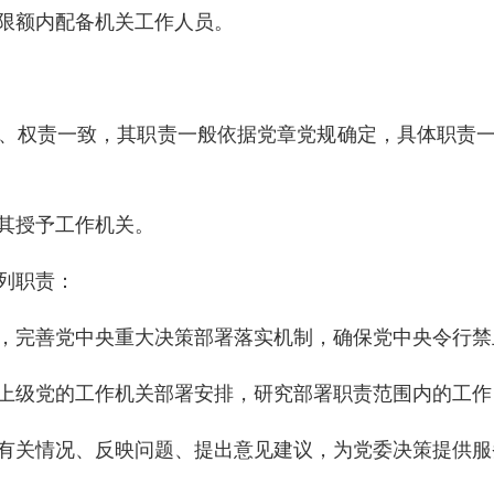
额内配备机关工作人员。
权责一致，其职责一般依据党章党规确定，具体职责一
其授予工作机关。
列职责：
完善党中央重大决策部署落实机制，确保党中央令行禁
级党的工作机关部署安排，研究部署职责范围内的工作
关情况、反映问题、提出意见建议，为党委决策提供服