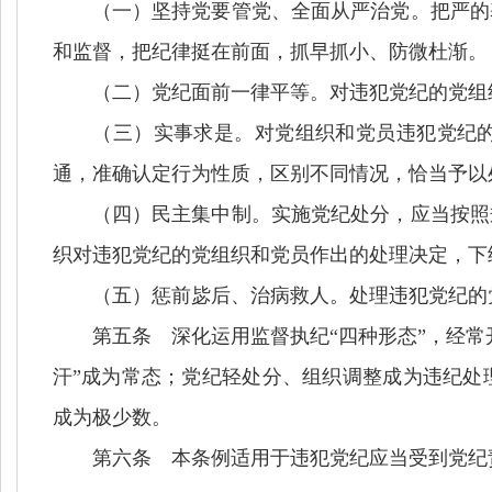
（一）坚持党要管党、全面从严治党。把严的基
和监督，把纪律挺在前面，抓早抓小、防微杜渐。
（二）党纪面前一律平等。对违犯党纪的党组织
（三）实事求是。对党组织和党员违犯党纪的行
通，准确认定行为性质，区别不同情况，恰当予以
（四）民主集中制。实施党纪处分，应当按照规
织对违犯党纪的党组织和党员作出的处理决定，下
（五）惩前毖后、治病救人。处理违犯党纪的党
第五条 深化运用监督执纪“四种形态”，经常开
汗”成为常态；党纪轻处分、组织调整成为违纪处
成为极少数。
第六条 本条例适用于违犯党纪应当受到党纪