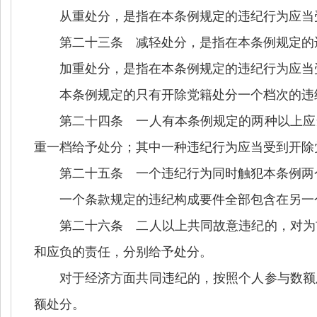
从重处分，是指在本条例规定的违纪行为应当受
第二十三条 减轻处分，是指在本条例规定的违
加重处分，是指在本条例规定的违纪行为应当受
本条例规定的只有开除党籍处分一个档次的违纪
第二十四条 一人有本条例规定的两种以上应当
重一档给予处分；其中一种违纪行为应当受到开除
第二十五条 一个违纪行为同时触犯本条例两个
一个条款规定的违纪构成要件全部包含在另一个
第二十六条 二人以上共同故意违纪的，对为首
和应负的责任，分别给予处分。
对于经济方面共同违纪的，按照个人参与数额及
额处分。