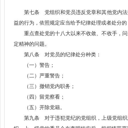
第七条 党组织和党员违反党章和其他党内法规
益的行为，依照规定应当给予纪律处理或者处分的
重点查处党的十八大以来不收敛、不收手，问题
定精神的问题。
第八条 对党员的纪律处分种类：
（一）警告；
（二）严重警告；
（三）撤销党内职务；
（四）留党察看；
（五）开除党籍。
第九条 对于违犯党纪的党组织，上级党组织应