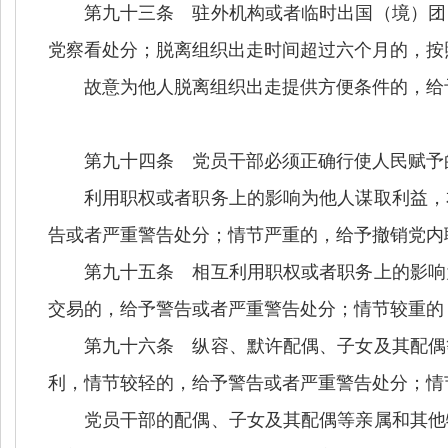
第九十三条 驻外机构或者临时出国（境）团（
党察看处分；脱离组织出走时间超过六个月的，按
故意为他人脱离组织出走提供方便条件的，给予
第九十四条 党员干部必须正确行使人民赋予的
利用职权或者职务上的影响为他人谋取利益，本
告或者严重警告处分；情节严重的，给予撤销党内
第九十五条 相互利用职权或者职务上的影响为
交易的，给予警告或者严重警告处分；情节较重的
第九十六条 纵容、默许配偶、子女及其配偶等
利，情节较轻的，给予警告或者严重警告处分；情
党员干部的配偶、子女及其配偶等亲属和其他特