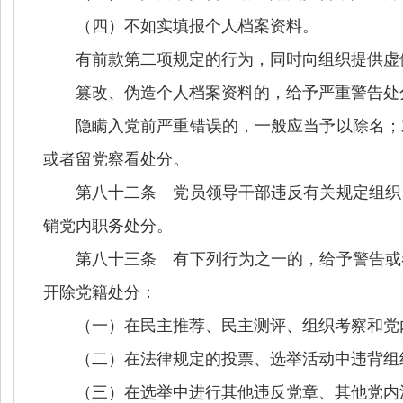
（四）不如实填报个人档案资料。
有前款第二项规定的行为，同时向组织提供虚假
篡改、伪造个人档案资料的，给予严重警告处分
隐瞒入党前严重错误的，一般应当予以除名；对
或者留党察看处分。
第八十二条 党员领导干部违反有关规定组织、
销党内职务处分。
第八十三条 有下列行为之一的，给予警告或者
开除党籍处分：
（一）在民主推荐、民主测评、组织考察和党内
（二）在法律规定的投票、选举活动中违背组织
（三）在选举中进行其他违反党章、其他党内