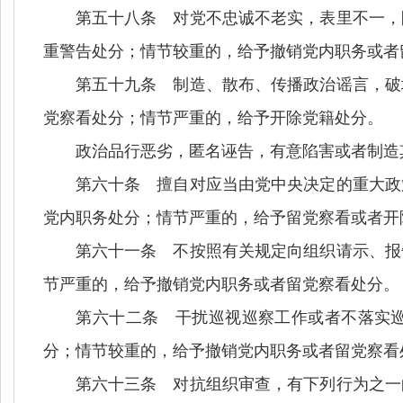
第五十八条 对党不忠诚不老实，表里不一，阳
重警告处分；情节较重的，给予撤销党内职务或者
第五十九条 制造、散布、传播政治谣言，破坏
党察看处分；情节严重的，给予开除党籍处分。
政治品行恶劣，匿名诬告，有意陷害或者制造其
第六十条 擅自对应当由党中央决定的重大政策
党内职务处分；情节严重的，给予留党察看或者开
第六十一条 不按照有关规定向组织请示、报告
节严重的，给予撤销党内职务或者留党察看处分。
第六十二条 干扰巡视巡察工作或者不落实巡视
分；情节较重的，给予撤销党内职务或者留党察看
第六十三条 对抗组织审查，有下列行为之一的