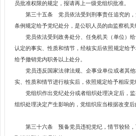
员批准权限的规定，报请再上一级党组织批准。
第三十五条 党员依法受到刑事责任追究的，党
条例规定给予党纪处分，是公职人员的由监察机关
党员依法受到政务处分、任免机关（单位）给予
认定的事实、性质和情节，经核实后依照规定给予
给予撤销党内职务以上处分。
党员违反国家法律法规、企事业单位或者其他社
实、性质和情节进行核实后，依照规定给予相应党
党组织作出党纪处分或者组织处理决定后，监察
组织处理决定产生影响的，党组织应当根据改变后
第三十六条 预备党员违犯党纪，情节较轻，可