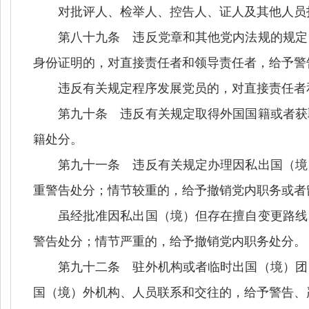
对批评人、检举人、控告人、证人及其他人员打
第八十九条 违反党章和其他党内法规的规定，
身份证明的，对直接责任者和领导责任者，给予警
违反有关规定程序发展党员的，对直接责任者和
第九十条 违反有关规定取得外国国籍或者获取
籍处分。
第九十一条 违反有关规定办理因私出国（境）
重警告处分；情节较重的，给予撤销党内职务或者
虽经批准因私出国（境）但存在擅自变更路线、
警告处分；情节严重的，给予撤销党内职务处分。
第九十二条 驻外机构或者临时出国（境）团（
国（境）外机构、人员联系和交往的，给予警告、