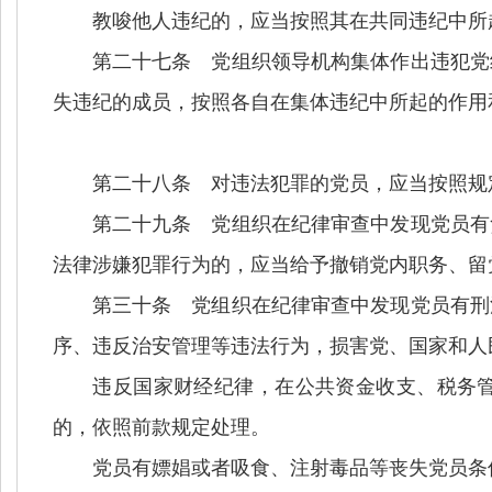
教唆他人违纪的，应当按照其在共同违纪中所
第二十七条 党组织领导机构集体作出违犯党纪
失违纪的成员，按照各自在集体违纪中所起的作用
第二十八条 对违法犯罪的党员，应当按照规定
第二十九条 党组织在纪律审查中发现党员有贪
法律涉嫌犯罪行为的，应当给予撤销党内职务、留
第三十条 党组织在纪律审查中发现党员有刑法
序、违反治安管理等违法行为，损害党、国家和人
违反国家财经纪律，在公共资金收支、税务管理
的，依照前款规定处理。
党员有嫖娼或者吸食、注射毒品等丧失党员条件