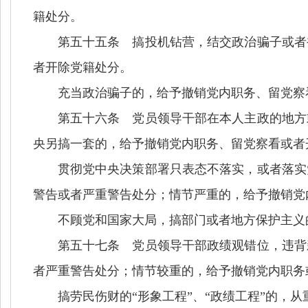
籍处分。
第五十五条 搞投机钻营，结交政治骗子或者被
者开除党籍处分。
充当政治骗子的，给予撤销党内职务、留党察
第五十六条 党员领导干部在本人主政的地方或
央另搞一套的，给予撤销党内职务、留党察看或者
贯彻党中央决策部署只表态不落实，或者落实党
警告或者严重警告处分；情节严重的，给予撤销党
不顾党和国家大局，搞部门或者地方保护主义
第五十七条 党员领导干部政绩观错位，违背新
者严重警告处分；情节较重的，给予撤销党内职务
搞劳民伤财的“形象工程”、“政绩工程”的，从