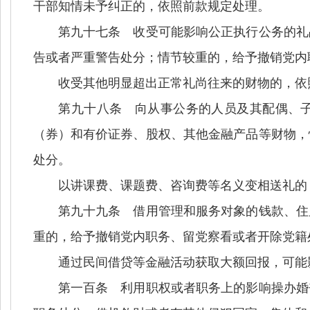
干部知情未予纠正的，依照前款规定处理。
第九十七条 收受可能影响公正执行公务的礼品
告或者严重警告处分；情节较重的，给予撤销党内
收受其他明显超出正常礼尚往来的财物的，依
第九十八条 向从事公务的人员及其配偶、子女
（券）和有价证券、股权、其他金融产品等财物，
处分。
以讲课费、课题费、咨询费等名义变相送礼的
第九十九条 借用管理和服务对象的钱款、住房
重的，给予撤销党内职务、留党察看或者开除党籍
通过民间借贷等金融活动获取大额回报，可能影
第一百条 利用职权或者职务上的影响操办婚丧