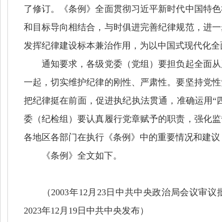
了修订。《条例》全面贯彻习近平新时代中国特色
和目标导向相结合，与时俱进完善纪律规范，进一
发挥纪律建设标本兼治作用，为以中国式现代化全
通知要求，各级党委（党组）要担负起全面从严
一起，切实维护纪律的刚性、严肃性。要坚持党性
把纪律挺在前面，促进执纪执法贯通，准确运用“
委（纪检组）要认真履行党章赋予的职责，强化监
各地区各部门在执行《条例》中的重要情况和建议
《条例》全文如下。
（
2003
年
12
月
23
日中共中央政治局会议审
2023
年
12
月
19
日中共中央发布）