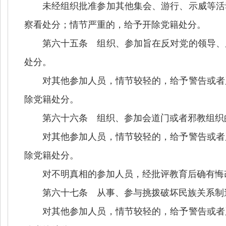
未经组织批准参加其他集会、游行、示威等活动
察看处分；情节严重的，给予开除党籍处分。
第六十五条 组织、参加旨在反对党的领导、反
处分。
对其他参加人员，情节较轻的，给予警告或者严
除党籍处分。
第六十六条 组织、参加会道门或者邪教组织的
对其他参加人员，情节较轻的，给予警告或者严
除党籍处分。
对不明真相的参加人员，经批评教育后确有悔改
第六十七条 从事、参与挑拨破坏民族关系制造
对其他参加人员，情节较轻的，给予警告或者严